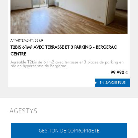
APPARTEMENT, 58 M²
T2BIS 61M² AVEC TERRASSE ET 3 PARKING - BERGERAC
CENTRE
Agréable T2bis de 61m2 avec terrasse et 3 places de parking en
rdc en hypercentre de Bergerac...
99 990 €
EN SAVOIR PLUS
AGESTYS
GESTION DE COPROPRIETE